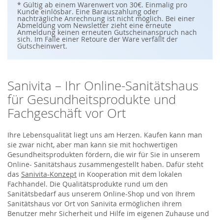
n
* Gültig ab einem Warenwert von 30€. Einmalig pro
S
Kunde einlösbar. Eine Barauszahlung oder
i
nachträgliche Anrechnung ist nicht möglich. Bei einer
e
Abmeldung vom Newsletter zieht eine erneute
s
Anmeldung keinen erneuten Gutscheinanspruch nach
i
sich. Im Falle einer Retoure der Ware verfällt der
c
Gutscheinwert.
h
f
ü
r
u
Sanivita – Ihr Online-Sanitätshaus
n
s
für Gesundheitsprodukte und
e
r
Fachgeschäft vor Ort
e
n
N
e
Ihre Lebensqualität liegt uns am Herzen. Kaufen kann man
w
sie zwar nicht, aber man kann sie mit hochwertigen
s
Gesundheitsprodukten fördern, die wir für Sie in unserem
l
e
Online- Sanitätshaus zusammengestellt haben. Dafür steht
t
das
Sanivita-Konzept
in Kooperation mit dem lokalen
t
e
Fachhandel. Die Qualitätsprodukte rund um den
r
Sanitätsbedarf aus unserem Online-Shop und von Ihrem
a
n
Sanitätshaus vor Ort von Sanivita ermöglichen ihrem
:
Benutzer mehr Sicherheit und Hilfe im eigenen Zuhause und