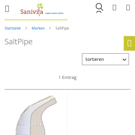
Merkliste
War
Startseite
Marken
SaltPipe
SaltPipe
Ho
1
Eintrag