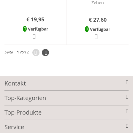
Zehen
€ 19,95
€ 27,60
Verfügbar
Verfügbar
Zurück
Seite
Weiter
Seite
1
von 2
Kontakt
Top-Kategorien
Top-Produkte
Service