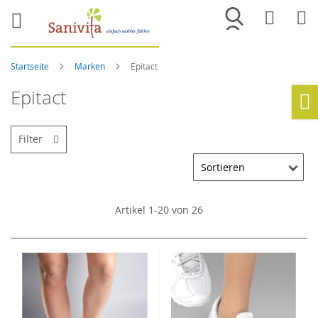
Merkliste
War
Startseite
Marken
Epitact
Epitact
Ho
Filter
Artikel
1
-
20
von
26