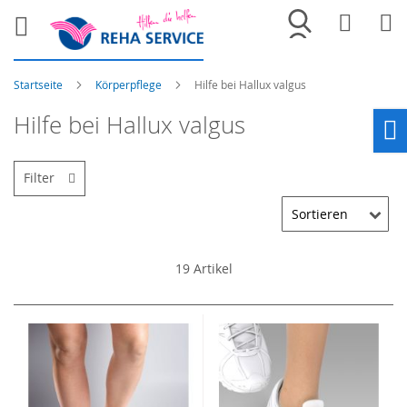
Merkliste
War
Startseite
Körperpflege
Hilfe bei Hallux valgus
Hilfe bei Hallux valgus
Ho
Filter
19
Artikel