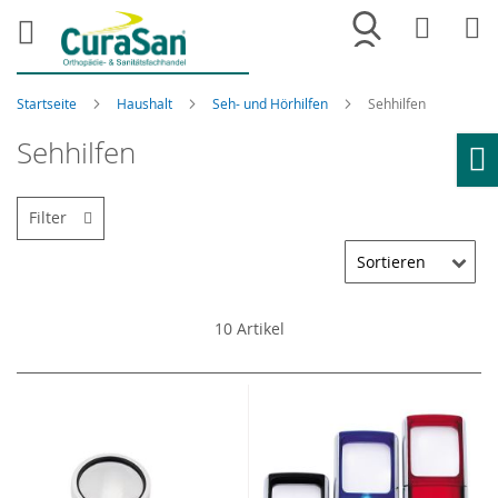
Merkliste
War
Startseite
Haushalt
Seh- und Hörhilfen
Sehhilfen
Sehhilfen
Ho
Filter
10
Artikel