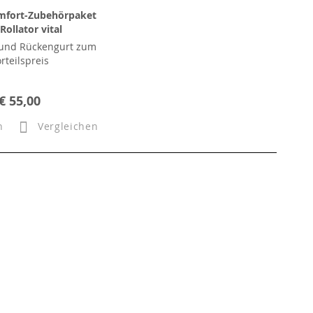
fort-Zubehörpaket
Rollator vital
 und Rückengurt zum
rteilspreis
€ 55,00
n
Vergleichen