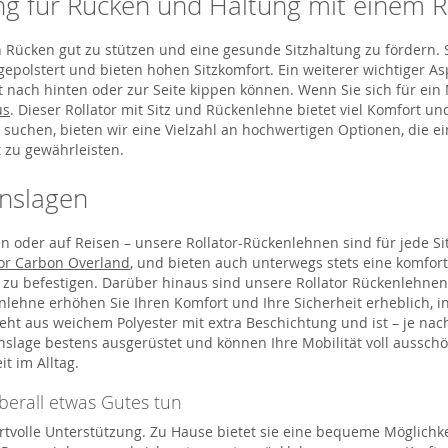
g für Rücken und Haltung mit einem R
 Rücken gut zu stützen und eine gesunde Sitzhaltung zu fördern. 
lstert und bieten hohen Sitzkomfort. Ein weiterer wichtiger Aspek
t nach hinten oder zur Seite kippen können. Wenn Sie sich für ein
us
. Dieser Rollator mit Sitz und Rückenlehne bietet viel Komfort un
 suchen, bieten wir eine Vielzahl an hochwertigen Optionen, die 
 zu gewährleisten.
enslagen
oder auf Reisen – unsere Rollator-Rückenlehnen sind für jede Situ
or Carbon Overland
, und bieten auch unterwegs stets eine komfort
u befestigen. Darüber hinaus sind unsere Rollator Rückenlehnen 
nlehne erhöhen Sie Ihren Komfort und Ihre Sicherheit erheblich, in
eht aus weichem Polyester mit extra Beschichtung und ist – je na
enslage bestens ausgerüstet und können Ihre Mobilität voll ausschöp
t im Alltag.
berall etwas Gutes tun
wertvolle Unterstützung. Zu Hause bietet sie eine bequeme Möglichk