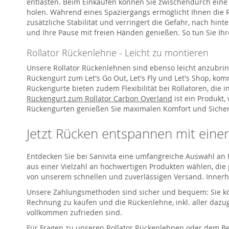
entlasten. Beim Einkaufen können Sie zwischendurch eine 
holen. Während eines Spaziergangs ermöglicht Ihnen die R
zusätzliche Stabilität und verringert die Gefahr, nach hi
und Ihre Pause mit freien Händen genießen. So tun Sie Ihr
Rollator Rückenlehne - Leicht zu montieren
Unsere Rollator Rückenlehnen sind ebenso leicht anzubrin
Rückengurt zum Let's Go Out, Let's Fly und Let's Shop, kom
Rückengurte bieten zudem Flexibilität bei Rollatoren, die 
Rückengurt zum Rollator Carbon Overland
ist ein Produkt,
Rückengurten genießen Sie maximalen Komfort und Sicherhei
Jetzt Rücken entspannen mit einer
Entdecken Sie bei Sanivita eine umfangreiche Auswahl an R
aus einer Vielzahl an hochwertigen Produkten wählen, die
von unserem schnellen und zuverlässigen Versand. Innerhal
Unsere Zahlungsmethoden sind sicher und bequem: Sie könn
Rechnung zu kaufen und die Rückenlehne, inkl. aller dazug
vollkommen zufrieden sind.
Für Fragen zu unseren Rollator Rückenlehnen oder dem Be