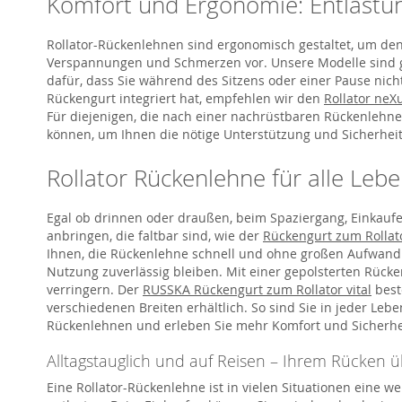
Komfort und Ergonomie: Entlastun
Rollator-Rückenlehnen sind ergonomisch gestaltet, um den
Verspannungen und Schmerzen vor. Unsere Modelle sind gepo
dafür, dass Sie während des Sitzens oder einer Pause nich
Rückengurt integriert hat, empfehlen wir den
Rollator neX
Für diejenigen, die nach einer nachrüstbaren Rückenlehne
können, um Ihnen die nötige Unterstützung und Sicherheit
Rollator Rückenlehne für alle Leb
Egal ob drinnen oder draußen, beim Spaziergang, Einkaufen 
anbringen, die faltbar sind, wie der
Rückengurt zum Rollat
Ihnen, die Rückenlehne schnell und ohne großen Aufwand z
Nutzung zuverlässig bleiben. Mit einer gepolsterten Rücke
verringern. Der
RUSSKA Rückengurt zum Rollator vital
best
verschiedenen Breiten erhältlich. So sind Sie in jeder Leb
Rückenlehnen und erleben Sie mehr Komfort und Sicherhei
Alltagstauglich und auf Reisen – Ihrem Rücken ü
Eine Rollator-Rückenlehne ist in vielen Situationen eine 