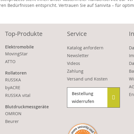
ren Bedürfnissen entspricht. Vertrauen Sie auf Sanivita – für op
Top-Produkte
Service
I
Elektromobile
Katalog anfordern
Da
MovingStar
Newsletter
Im
ATTO
Videos
Da
Zahlung
Ba
Rollatoren
Versand und Kosten
Wi
RUSSKA
A
byACRE
Bestellung
En
RUSSKA vital
widerrufen
Blutdruckmessgeräte
OMRON
Beurer