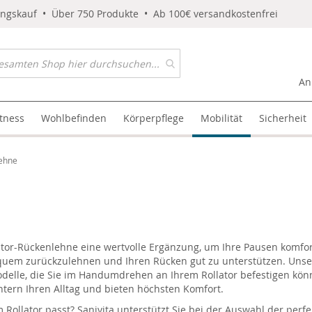
ungskauf • Über 750 Produkte • Ab 100€ versandkostenfrei
An
itness
Wohlbefinden
Körperpflege
Mobilität
Sicherheit
lehne
lator-Rückenlehne eine wertvolle Ergänzung, um Ihre Pausen komfor
uem zurückzulehnen und Ihren Rücken gut zu unterstützen. Unser So
odelle, die Sie im Handumdrehen an Ihrem Rollator befestigen kö
htern Ihren Alltag und bieten höchsten Komfort.
Rollator passt? Sanivita unterstützt Sie bei der Auswahl der perfe