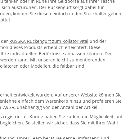
u tanken oder in Ruhe Ihre Geldbörse aus Ihrer Tasche
 sich auszuruhen. Der Rückengurt sorgt dabei für
wenden, können Sie diesen einfach in den
Stockhalter
geben
attet.
l der
RUSSKA Rückengurt zum Rollator vital
und der
ion dieses Produkts erheblich erleichtert. Diese
an Ihre individuellen Bedürfnisse anpassen können. Der
gt werden kann. Mit unseren leicht zu montierenden
latoren oder Modellen, die faltbar sind.
herheit entwickelt wurden. Auf unserer Website können Sie
ckenlehne einfach dem Warenkorb hinzu und profitieren Sie
7,95 €, unabhängig von der Anzahl der Artikel.
 registrierter Kunde haben Sie zudem die Möglichkeit, auf
gleichen. So stellen wir sicher, dass Sie mit Ihrer Wahl
erfügung. Unser Team berät Sie gerne umfassend und