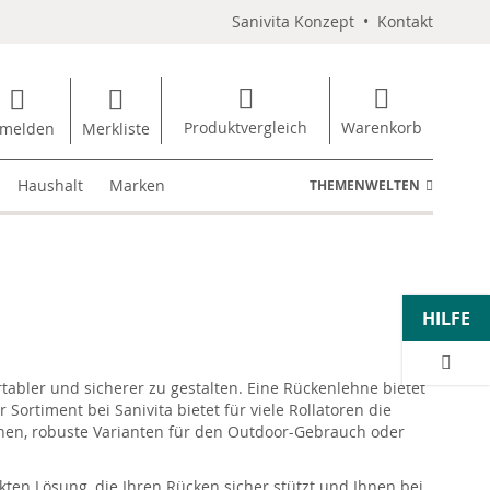
Sanivita Konzept
•
Kontakt
Produktvergleich
Warenkorb
melden
Merkliste
Haushalt
Marken
THEMENWELTEN
HILFE
tabler und sicherer zu gestalten. Eine Rückenlehne bietet
rtiment bei Sanivita bietet für viele Rollatoren die
nnen, robuste Varianten für den Outdoor-Gebrauch oder
kten Lösung, die Ihren Rücken sicher stützt und Ihnen bei