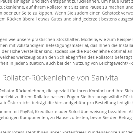
Pause einlegen und sich entspannt zurücklehnen, um neue Kraft z
ückenlehne, auf Ihrem Rollator mit Sitz eine Pause zu machen und
nten oder zur Seite zu kippen. Wenn Sie zudem einen Gehstock ver
em Rücken überall etwas Gutes und sind jederzeit bestens ausgest
gen wie unsere praktischen Stockhalter. Modelle, wie zum Beispie
men mit vollständigem Befestigungsmaterial, das Ihnen die Installat
in der Höhe verstellbar sind, sodass Sie die Rückenlehne optimal 
 welches werkzeuglos an den Schiebegriffen des Rollators befesti
t in jeder Situation, auch bei der Nutzung von Leichtgewicht+-Rol
 Rollator-Rückenlehne von Sanivita
ollator Rückenlehnen, die speziell für Ihren Komfort und Ihre Sic
 perfekt zu Ihrem Rollator passen. Fügen Sie Ihre ausgewählte Rü
b Österreichs beträgt die Versandgebühr pro Bestellung lediglich 
en mit PayPal, Kreditkarte oder Sofortüberweisung bezahlen. Als
ehörigen Komponenten, zu Hause zu testen, bevor Sie den Betrag be
stellprozess steht Ihnen unser kostenfreier Kundenservice zur V