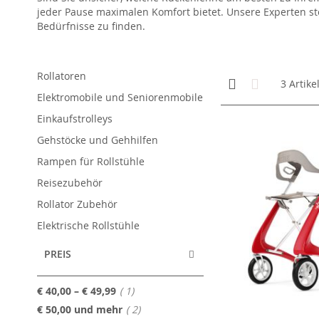
jeder Pause maximalen Komfort bietet. Unsere Experten s
Bedürfnisse zu finden.
Rollatoren
Anzeigen
Kachelansicht
Liste
3
Artike
als
Elektromobile und Seniorenmobile
Einkaufstrolleys
Gehstöcke und Gehhilfen
Rampen für Rollstühle
Reisezubehör
Rollator Zubehör
Elektrische Rollstühle
PREIS
Artikel
€ 40,00
–
€ 49,99
1
Artikel
€ 50,00
und mehr
2