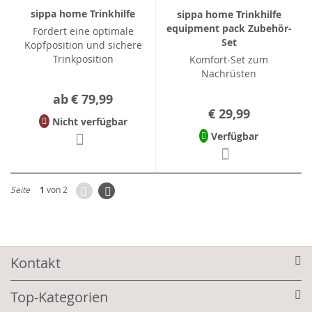
sippa home Trinkhilfe
sippa home Trinkhilfe
equipment pack Zubehör-
Fördert eine optimale
Set
Kopfposition und sichere
Trinkposition
Komfort-Set zum
Nachrüsten
ab
€ 79,99
€ 29,99
Nicht verfügbar
Verfügbar
Zurück
Seite
Weiter
Seite
1
von 2
Kontakt
Top-Kategorien