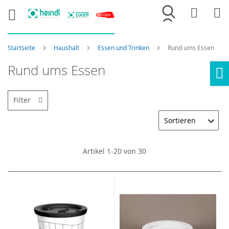
Merkliste
War
Startseite
Haushalt
Essen und Trinken
Rund ums Essen
Rund ums Essen
Ho
Filter
Artikel
1
-
20
von
30