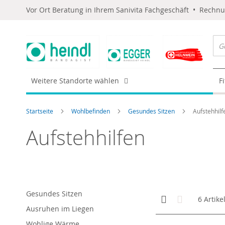
Vor Ort Beratung in Ihrem Sanivita Fachgeschäft • Rechn
Weitere Standorte wählen
F
Startseite
Wohlbefinden
Gesundes Sitzen
Aufstehhilf
Aufstehhilfen
Gesundes Sitzen
Anzeigen
Kachelansicht
Liste
6
Artike
als
Ausruhen im Liegen
Wohlige Wärme