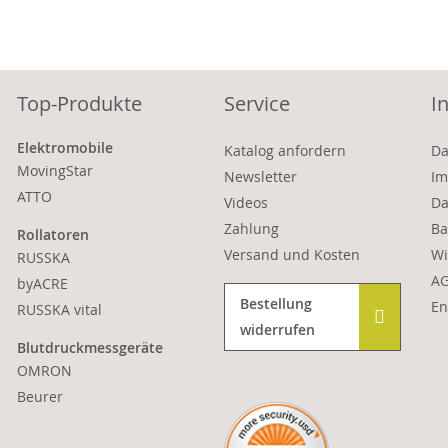
Top-Produkte
Service
I
Elektromobile
Katalog anfordern
Da
MovingStar
Newsletter
Im
ATTO
Videos
Da
Zahlung
Ba
Rollatoren
Versand und Kosten
Wi
RUSSKA
A
byACRE
Bestellung
En
RUSSKA vital
widerrufen
Blutdruckmessgeräte
OMRON
Beurer