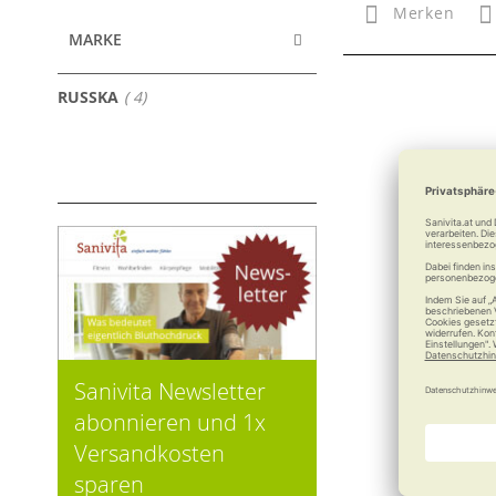
Merken
MARKE
Artikel
RUSSKA
4
Sanivita Newsletter
abonnieren und 1x
Versandkosten
sparen