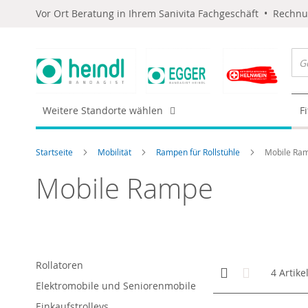
Vor Ort Beratung in Ihrem Sanivita Fachgeschäft • Rechn
Weitere Standorte wählen
F
Startseite
Mobilität
Rampen für Rollstühle
Mobile Ra
Mobile Rampe
Rollatoren
Anzeigen
Kachelansicht
Liste
4
Artike
als
Elektromobile und Seniorenmobile
Einkaufstrolleys