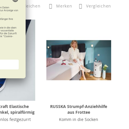
n
Vergleichen
Merken
Vergleichen
aft Elastische
RUSSKA Strumpf-Anziehhilfe
kel, spiralförmig
aus Frottee
enlos festgezurrt
Komm in die Socken