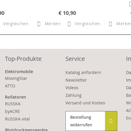
90
€ 10,90
Vergleichen
Merken
Vergleichen
Merke
Top-Produkte
Service
I
Elektromobile
Katalog anfordern
Da
MovingStar
Newsletter
Im
ATTO
Videos
Da
Zahlung
Ba
Rollatoren
Versand und Kosten
Wi
RUSSKA
A
byACRE
Bestellung
En
RUSSKA vital
widerrufen
Blutdruckmessgeräte