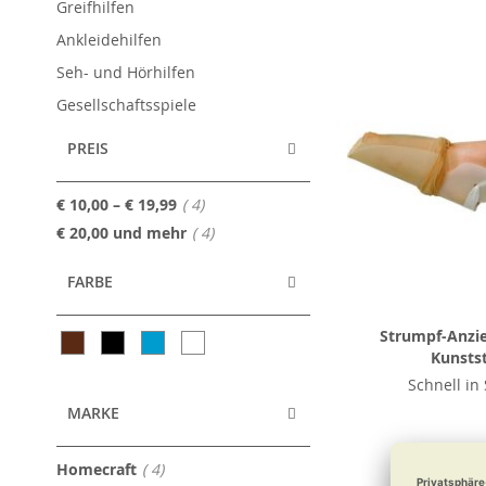
Greifhilfen
Ankleidehilfen
Seh- und Hörhilfen
Gesellschaftsspiele
PREIS
Artikel
€ 10,00
–
€ 19,99
4
Artikel
€ 20,00
und mehr
4
FARBE
Strumpf-Anzie
Kunstst
Schnell in
MARKE
ab
€ 1
Artikel
Homecraft
4