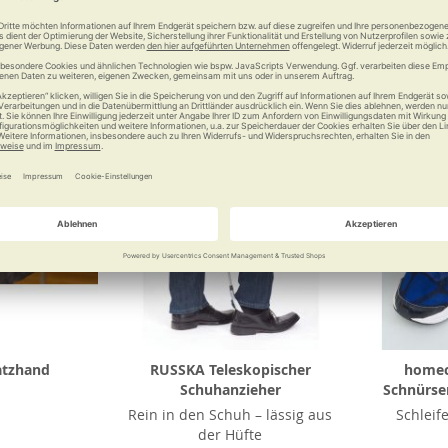
Vergleichen
Merken
Vergleichen
Merke
atzhand
RUSSKA Teleskopischer
homecr
Schuhanzieher
Schnürsen
Rein in den Schuh – lässig aus
Schleif
der Hüfte