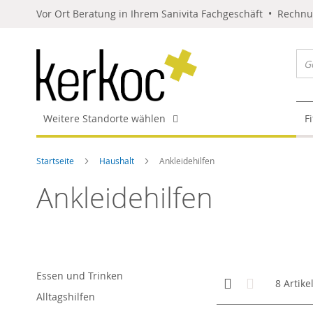
Vor Ort Beratung in Ihrem Sanivita Fachgeschäft • Rechn
Weitere Standorte wählen
F
Startseite
Haushalt
Ankleidehilfen
Ankleidehilfen
Essen und Trinken
Anzeigen
Kachelansicht
Liste
8
Artike
als
Alltagshilfen