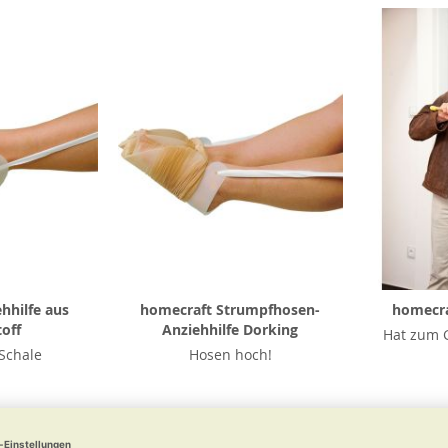
hhilfe aus
homecraft Strumpfhosen-
homecra
off
Anziehhilfe Dorking
Hat zum 
 Schale
Hosen hoch!
4,50
ab
€ 23,90