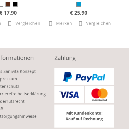
€ 17,90
€ 25,90
n
Vergleichen
Merken
Vergleichen
nformationen
Zahlung
s Sanivita Konzept
pressum
tenschutz
rrierefreiheitserklärung
derrufsrecht
GB
Mit Kundenkonto:
tsorgungshinweise
Kauf auf Rechnung