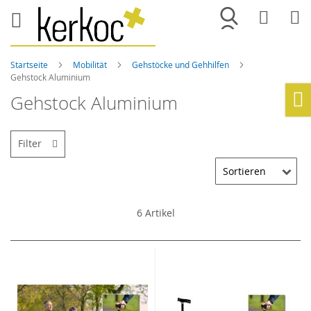
Merkliste
War
Startseite
Mobilität
Gehstöcke und Gehhilfen
Gehstock Aluminium
Gehstock Aluminium
Ho
Filter
6
Artikel