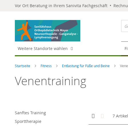
Vor Ort Beratung in Ihrem Sanivita Fachgeschäft • Rechn
Weitere Standorte wählen
F
Startseite
Fitness
Entlastung für Füße und Beine
Vene
Venentraining
Sanftes Training
Anzeigen
Kachelansicht
Liste
7
Artike
als
Sporttherapie