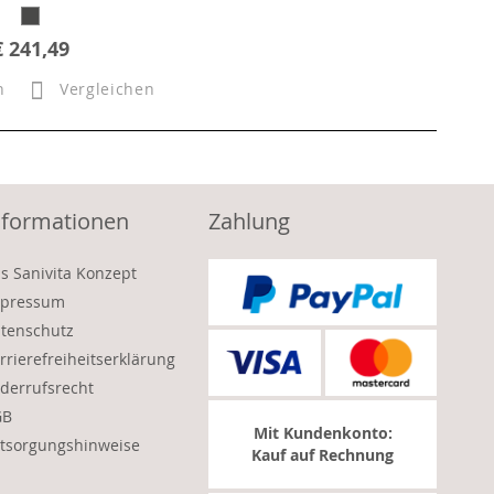
€ 241,49
n
Vergleichen
nformationen
Zahlung
s Sanivita Konzept
pressum
tenschutz
rrierefreiheitserklärung
derrufsrecht
GB
Mit Kundenkonto:
tsorgungshinweise
Kauf auf Rechnung