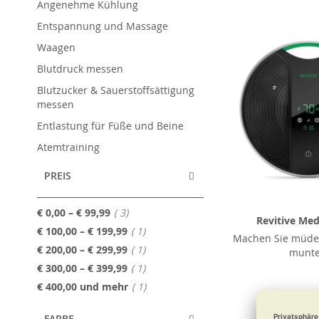
Angenehme Kühlung
Entspannung und Massage
Waagen
Blutdruck messen
Blutzucker & Sauerstoffsättigung
messen
Entlastung für Füße und Beine
Atemtraining
PREIS
Artikel
€ 0,00
–
€ 99,99
3
Revitive Med
Artikel
€ 100,00
–
€ 199,99
1
Machen Sie müde
Artikel
€ 200,00
–
€ 299,99
1
munte
Artikel
€ 300,00
–
€ 399,99
1
Artikel
€ 400,00
und mehr
1
€ 449
FARBE