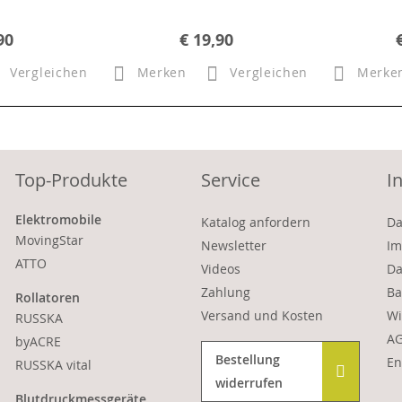
90
€ 19,90
Vergleichen
Merken
Vergleichen
Merke
Top-Produkte
Service
I
Elektromobile
Katalog anfordern
Da
MovingStar
Newsletter
Im
ATTO
Videos
Da
Zahlung
Ba
Rollatoren
Versand und Kosten
Wi
RUSSKA
A
byACRE
Bestellung
En
RUSSKA vital
widerrufen
Blutdruckmessgeräte