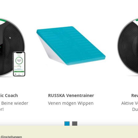
ic Coach
RUSSKA Venentrainer
Rev
 Beine wieder
Venen mögen Wippen
Aktive 
r!
Du
,00
€ 29,90