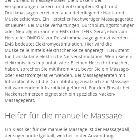
der Vibrationsmassage sollen die Muskeln bei
Verspannungen lockern und entkrampfen. Klopf- und
Druckmassagen erreichen auch tieferliegende Haut- und
Muskelschichten. Ein Hersteller hochwertiger Massagegeräte
ist Beurer. Bei Muskelverhärtungen, Durchblutungsstörungen
oder Neuralgien kann ein EMS oder TENS-Gerät, etwa vom
Hersteller OMRON, zur Reizstrommassage genutzt werden.
EMS bedeutet Elektromyostimulation. Hier wird die
Muskelzelle mittels elektrischer Reize angeregt. TENS steht
für Transkutane elektrische Nervenstimulation. Wenn Sie ein
elektronisches Implantat, wie z.B. einen Herzschrittmacher,
haben, sprechen Sie mit Ihrem Arzt, bevor Sie ein Massage-
oder Reizstromgerät verwenden. Bei Massagegeräten mit
Infrarotlicht wird die Durchblutung zusätzlich zur Massage
mit wärmendem Infrarotlicht gefördert. Für den Einsatz bei
Nackenschmerzen eignet sich ein spezielles Nacken-
Massagegerät.
Helfer für die manuelle Massage
Ein Klassiker für die manuelle Massage ist der Massageball,
der sogenannte Igelball, welcher in der Anwendung