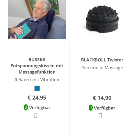
RUSSKA
BLACKROLL Twister
Entspannungskissen mit
Punktuelle Massage
Massagefunktion
Relaxen mit Vibration
€ 24,95
€ 14,90
Verfügbar
Verfügbar