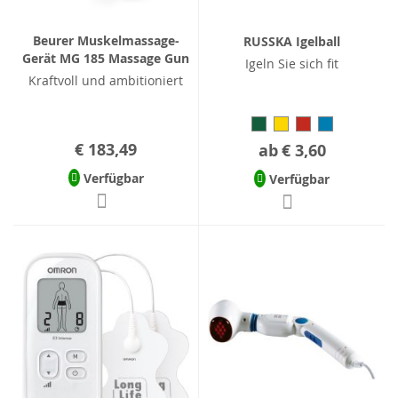
Beurer Muskelmassage-
RUSSKA Igelball
Gerät MG 185 Massage Gun
Igeln Sie sich fit
Kraftvoll und ambitioniert
€ 183,49
ab
€ 3,60
Verfügbar
Verfügbar