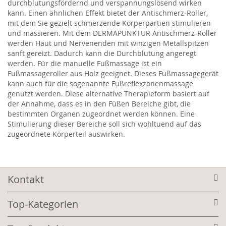
durchblutungsfördernd und verspannungslösend wirken
kann. Einen ähnlichen Effekt bietet der Antischmerz-Roller,
mit dem Sie gezielt schmerzende Körperpartien stimulieren
und massieren. Mit dem DERMAPUNKTUR Antischmerz-Roller
werden Haut und Nervenenden mit winzigen Metallspitzen
sanft gereizt. Dadurch kann die Durchblutung angeregt
werden. Für die manuelle Fußmassage ist ein
Fußmassageroller aus Holz geeignet. Dieses Fußmassagegerät
kann auch für die sogenannte Fußreflexzonenmassage
genutzt werden. Diese alternative Therapieform basiert auf
der Annahme, dass es in den Füßen Bereiche gibt, die
bestimmten Organen zugeordnet werden können. Eine
Stimulierung dieser Bereiche soll sich wohltuend auf das
zugeordnete Körperteil auswirken.
Kontakt
Top-Kategorien