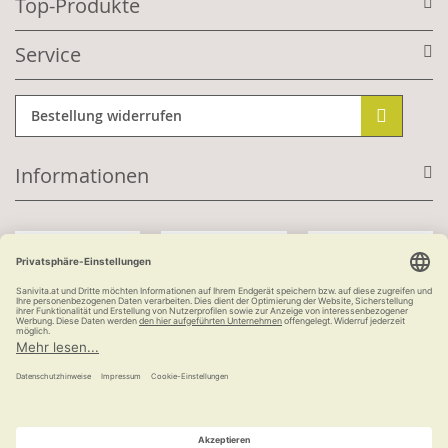
Top-Produkte
Service
Bestellung widerrufen
Informationen
Mit Kundenkonto:
Kauf auf Rechnung
ab 100 €
versandkostenfrei