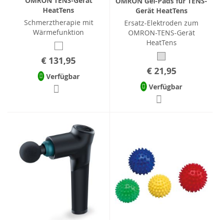
OMRON TENS-Gerät
OMRON Gel-Pads für TENS-
HeatTens
Gerät HeatTens
Schmerztherapie mit
Ersatz-Elektroden zum
Wärmefunktion
OMRON-TENS-Gerät
HeatTens
€ 131,95
€ 21,95
Verfügbar
Verfügbar