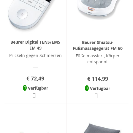
Beurer Digital TENS/EMS
Beurer Shiatsu-
EM 49
Fußmassagegerät FM 60
Prickeln gegen Schmerzen
Füße massiert, Körper
entspannt
€ 72,49
€ 114,99
Verfügbar
Verfügbar