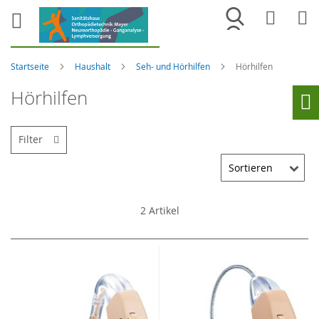
Merkliste
War
Startseite
Haushalt
Seh- und Hörhilfen
Hörhilfen
Hörhilfen
Ho
Filter
2
Artikel