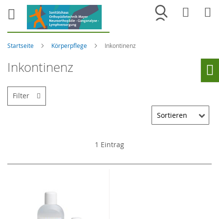
Merkliste
War
Startseite
Körperpflege
Inkontinenz
Inkontinenz
Ho
Filter
1
Eintrag