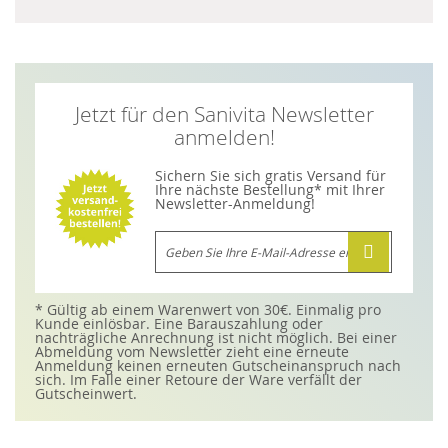
Jetzt für den Sanivita Newsletter
anmelden!
Sichern Sie sich gratis Versand für
Ihre nächste Bestellung* mit Ihrer
Newsletter-Anmeldung!
M
e
l
d
e
n
* Gültig ab einem Warenwert von 30€. Einmalig pro
S
Kunde einlösbar. Eine Barauszahlung oder
i
nachträgliche Anrechnung ist nicht möglich. Bei einer
e
Abmeldung vom Newsletter zieht eine erneute
s
Anmeldung keinen erneuten Gutscheinanspruch nach
i
sich. Im Falle einer Retoure der Ware verfällt der
c
Gutscheinwert.
h
f
ü
r