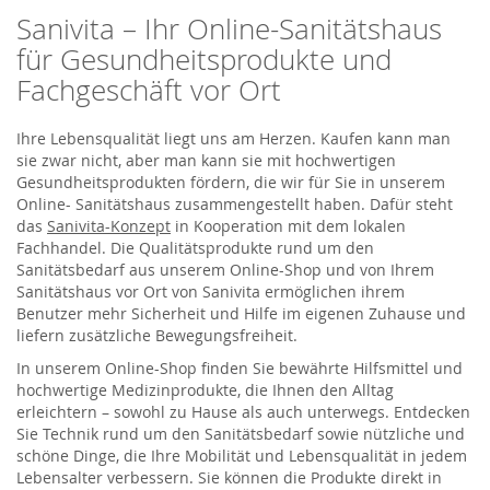
u
Sanivita – Ihr Online-Sanitätshaus
n
s
für Gesundheitsprodukte und
e
r
Fachgeschäft vor Ort
e
n
N
e
Ihre Lebensqualität liegt uns am Herzen. Kaufen kann man
w
sie zwar nicht, aber man kann sie mit hochwertigen
s
Gesundheitsprodukten fördern, die wir für Sie in unserem
l
e
Online- Sanitätshaus zusammengestellt haben. Dafür steht
t
das
Sanivita-Konzept
in Kooperation mit dem lokalen
t
e
Fachhandel. Die Qualitätsprodukte rund um den
r
Sanitätsbedarf aus unserem Online-Shop und von Ihrem
a
n
Sanitätshaus vor Ort von Sanivita ermöglichen ihrem
:
Benutzer mehr Sicherheit und Hilfe im eigenen Zuhause und
liefern zusätzliche Bewegungsfreiheit.
In unserem Online-Shop finden Sie bewährte Hilfsmittel und
hochwertige Medizinprodukte, die Ihnen den Alltag
erleichtern – sowohl zu Hause als auch unterwegs. Entdecken
Sie Technik rund um den Sanitätsbedarf sowie nützliche und
schöne Dinge, die Ihre Mobilität und Lebensqualität in jedem
Lebensalter verbessern. Sie können die Produkte direkt in