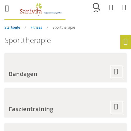
Merkliste
War
Startseite
Fitness
Sporttherapie
Sporttherapie
Ho
Bandagen
Faszientraining