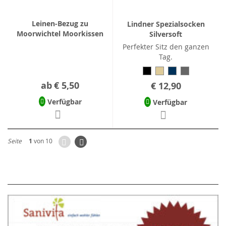
Leinen-Bezug zu
Lindner Spezialsocken
Moorwichtel Moorkissen
Silversoft
Perfekter Sitz den ganzen
Tag.
ab
€ 5,50
€ 12,90
Verfügbar
Verfügbar
Zurück
Seite
Weiter
Seite
1
von 10