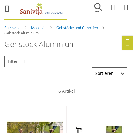
Merkliste
War
Startseite
Mobilität
Gehstöcke und Gehhilfen
Gehstock Aluminium
Gehstock Aluminium
Ho
Filter
6
Artikel