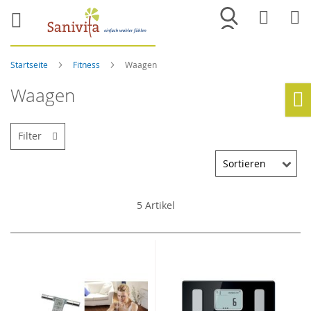
Merkliste
War
Startseite
Fitness
Waagen
Waagen
Ho
Filter
5
Artikel