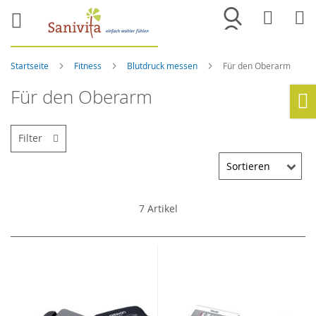
Merkliste
War
Startseite
Fitness
Blutdruck messen
Für den Oberarm
Für den Oberarm
Ho
Filter
7
Artikel