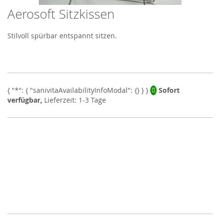
Aerosoft Sitzkissen
Skip
to
the
Stilvoll spürbar entspannt sitzen.
beginning
of
the
images
gallery
Sofort
verfügbar,
Lieferzeit: 1-3 Tage