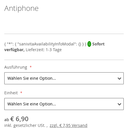
Antiphone
Skip
to
the
beginning
of
the
images
Sofort
gallery
verfügbar,
Lieferzeit: 1-3 Tage
Ausführung
Einheit
€ 6,90
ab
inkl.
gesetzlicher
USt. ,
zzgl.
€ 7,95
Versand