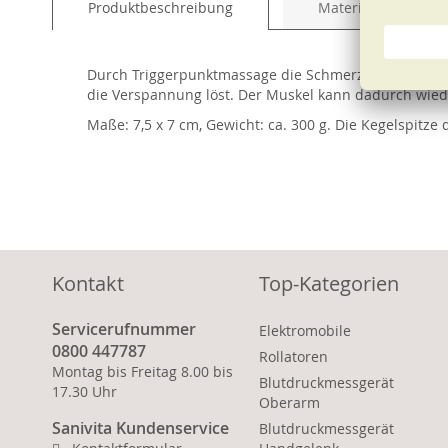
Produktbeschreibung
Material und Pfleg
of
the
images
Durch Triggerpunktmassage die Schmerzpunkte ganz ein
gallery
die Verspannung löst. Der Muskel kann dadurch wie
Maße: 7,5 x 7 cm, Gewicht: ca. 300 g. Die Kegelspitze
Kontakt
Top-Kategorien
Servicerufnummer
Elektromobile
0800 447787
Rollatoren
Montag bis Freitag 8.00 bis
Blutdruckmessgerät
17.30 Uhr
Oberarm
Sanivita Kundenservice
Blutdruckmessgerät