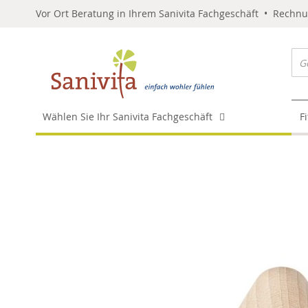
Vor Ort Beratung in Ihrem Sanivita Fachgeschäft • Rechn
Wählen Sie Ihr Sanivita Fachgeschäft
F
Skip
to
the
end
of
the
images
gallery