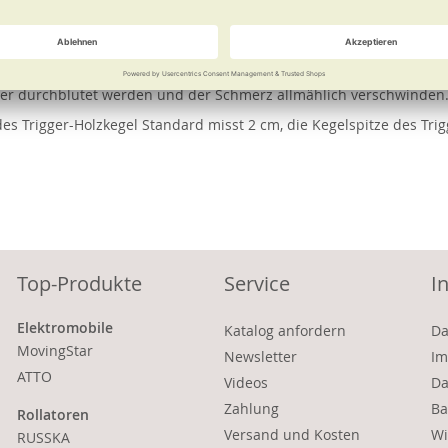
e
Weitere Informationen
fach selbst behandeln. Dabei wird mit dem Triggerholz gezielter 
der durchblutet werden und der Schmerz allmählich verschwinden
 des Trigger-Holzkegel Standard misst 2 cm, die Kegelspitze des Tri
Top-Produkte
Service
I
Elektromobile
Katalog anfordern
Da
MovingStar
Newsletter
Im
ATTO
Videos
Da
Zahlung
Ba
Rollatoren
Versand und Kosten
Wi
RUSSKA