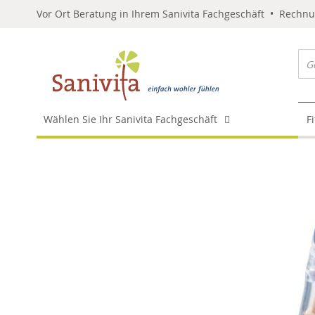
Vor Ort Beratung in Ihrem Sanivita Fachgeschäft • Rechn
Wählen Sie Ihr Sanivita Fachgeschäft
F
Skip
to
the
end
of
the
images
gallery