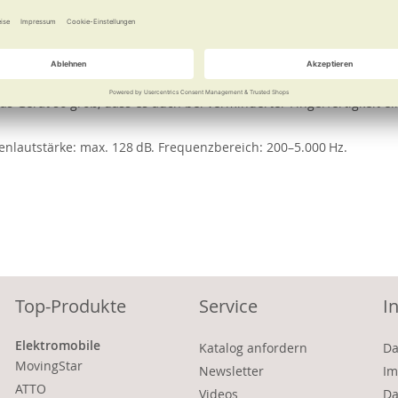
e
Weitere Informationen
Garantie
i eingeschränkter Hörfähigkeit Lebensqualität zurückgeben, in Rä
as Gerät so groß, dass es auch bei verminderter Fingerfertigkeit einf
zenlautstärke: max. 128 dB. Frequenzbereich: 200–5.000 Hz.
Top-Produkte
Service
I
Elektromobile
Katalog anfordern
Da
MovingStar
Newsletter
Im
ATTO
Videos
Da