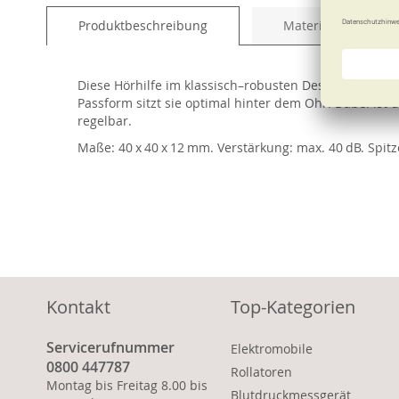
of
Produktbeschreibung
Material und Pfleg
the
images
gallery
Diese Hörhilfe im klassisch–robusten Design kann be
Passform sitzt sie optimal hinter dem Ohr. Dabei ist d
regelbar.
Maße: 40 x 40 x 12 mm. Verstärkung: max. 40 dB. Spit
Kontakt
Top-Kategorien
Servicerufnummer
Elektromobile
0800 447787
Rollatoren
Montag bis Freitag 8.00 bis
Blutdruckmessgerät