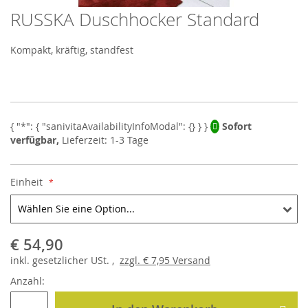
RUSSKA Duschhocker Standard
Skip
to
the
Kompakt, kräftig, standfest
beginning
of
the
images
gallery
Sofort
verfügbar,
Lieferzeit: 1-3 Tage
Einheit
€ 54,90
inkl.
gesetzlicher
USt. ,
zzgl.
€ 7,95
Versand
Anzahl: