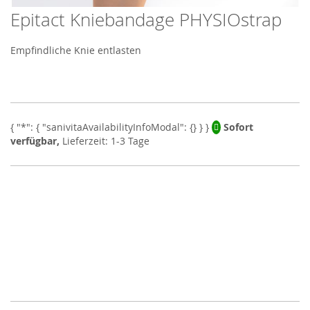
Epitact Kniebandage PHYSIOstrap
Skip
to
the
Empfindliche Knie entlasten
beginning
of
the
images
gallery
Sofort
verfügbar,
Lieferzeit: 1-3 Tage