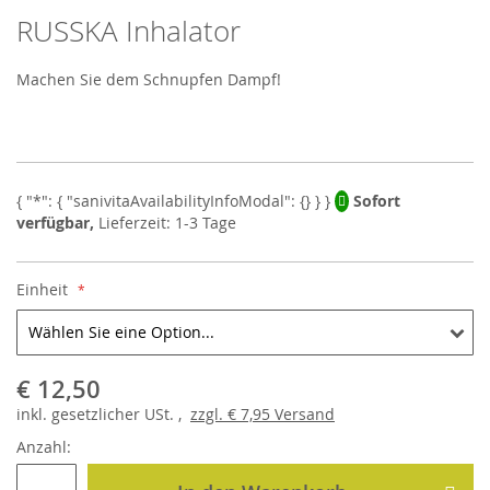
RUSSKA Inhalator
Skip
to
the
Machen Sie dem Schnupfen Dampf!
beginning
of
the
images
gallery
Sofort
verfügbar,
Lieferzeit: 1-3 Tage
Einheit
€ 12,50
inkl.
gesetzlicher
USt. ,
zzgl.
€ 7,95
Versand
Anzahl: