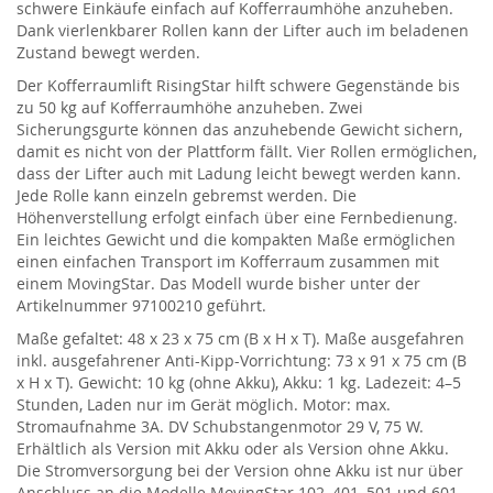
schwere Einkäufe einfach auf Kofferraumhöhe anzuheben.
Dank vierlenkbarer Rollen kann der Lifter auch im beladenen
Zustand bewegt werden.
Der Kofferraumlift RisingStar hilft schwere Gegenstände bis
zu 50 kg auf Kofferraumhöhe anzuheben. Zwei
Sicherungsgurte können das anzuhebende Gewicht sichern,
damit es nicht von der Plattform fällt. Vier Rollen ermöglichen,
dass der Lifter auch mit Ladung leicht bewegt werden kann.
Jede Rolle kann einzeln gebremst werden. Die
Höhenverstellung erfolgt einfach über eine Fernbedienung.
Ein leichtes Gewicht und die kompakten Maße ermöglichen
einen einfachen Transport im Kofferraum zusammen mit
einem MovingStar. Das Modell wurde bisher unter der
Artikelnummer 97100210 geführt.
Maße gefaltet: 48 x 23 x 75 cm (B x H x T). Maße ausgefahren
inkl. ausgefahrener Anti-Kipp-Vorrichtung: 73 x 91 x 75 cm (B
x H x T). Gewicht: 10 kg (ohne Akku), Akku: 1 kg. Ladezeit: 4–5
Stunden, Laden nur im Gerät möglich. Motor: max.
Stromaufnahme 3A. DV Schubstangenmotor 29 V, 75 W.
Erhältlich als Version mit Akku oder als Version ohne Akku.
Die Stromversorgung bei der Version ohne Akku ist nur über
Anschluss an die Modelle MovingStar 102, 401, 501 und 601