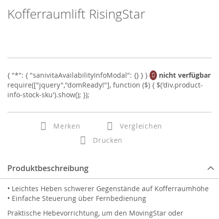
Kofferraumlift RisingStar
Skip
to
the
beginning
of
the
images
nicht verfügbar
gallery
Merken
Vergleichen
Drucken
Produktbeschreibung
• Leichtes Heben schwerer Gegenstände auf Kofferraumhöhe
• Einfache Steuerung über Fernbedienung
Praktische Hebevorrichtung, um den MovingStar oder