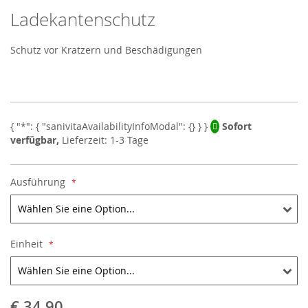
Ladekantenschutz
Skip
to
the
Schutz vor Kratzern und Beschädigungen
beginning
of
the
images
gallery
Sofort
verfügbar,
Lieferzeit: 1-3 Tage
Ausführung
Einheit
€ 34,90