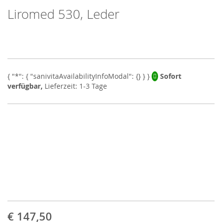
Liromed 530, Leder
Skip
to
the
beginning
of
the
images
Sofort
gallery
verfügbar,
Lieferzeit: 1-3 Tage
€ 147,50