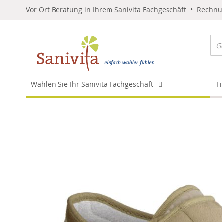
Vor Ort Beratung in Ihrem Sanivita Fachgeschäft • Rechn
Wählen Sie Ihr Sanivita Fachgeschäft
F
Skip
to
the
end
of
the
images
gallery