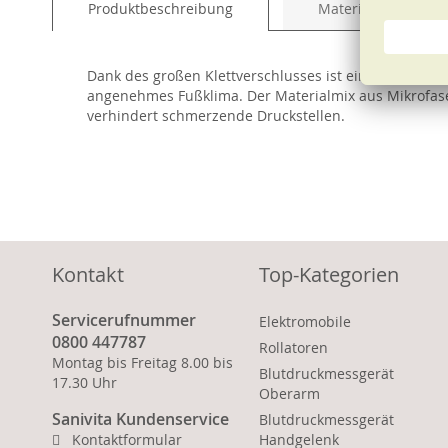
Produktbeschreibung
Material und Pfleg
of
the
images
Dank des großen Klettverschlusses ist eine Weitenre
gallery
angenehmes Fußklima. Der Materialmix aus Mikrofaser
verhindert schmerzende Druckstellen.
Kontakt
Top-Kategorien
Servicerufnummer
Elektromobile
0800 447787
Rollatoren
Montag bis Freitag 8.00 bis
Blutdruckmessgerät
17.30 Uhr
Oberarm
Sanivita Kundenservice
Blutdruckmessgerät
Kontaktformular
Handgelenk