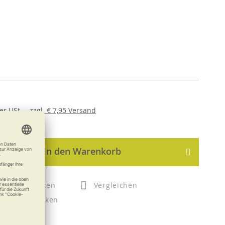
er
USt. ,
zzgl.
€ 7,95
Versand
In den Warenkorb
Merken
Vergleichen
Drucken