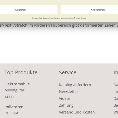
e
Weitere Informationen
gulierung möglich. Ausgestattet mit atmungsaktiven Airmesh-Futte
/Textil/Stretch im vorderen Fußbereich gibt deformierten Zehen u
Top-Produkte
Service
I
Elektromobile
Katalog anfordern
Da
MovingStar
Newsletter
Im
ATTO
Videos
Da
Zahlung
Ba
Rollatoren
Versand und Kosten
Wi
RUSSKA