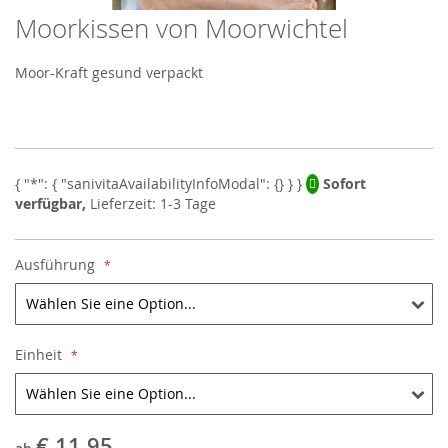
Moorkissen von Moorwichtel
Skip
to
the
Moor-Kraft gesund verpackt
beginning
of
the
images
gallery
Sofort
verfügbar,
Lieferzeit: 1-3 Tage
Ausführung
Einheit
€ 11,95