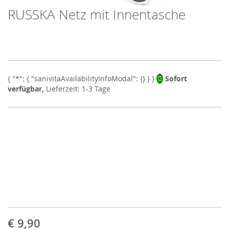
RUSSKA Netz mit Innentasche
Skip
to
the
beginning
of
the
images
Sofort
gallery
verfügbar,
Lieferzeit: 1-3 Tage
€ 9,90