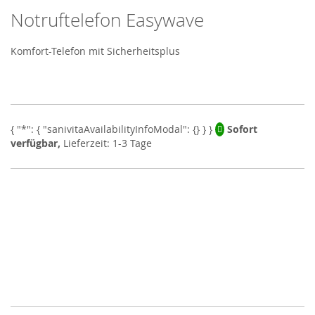
Notruftelefon Easywave
Skip
to
the
Komfort-Telefon mit Sicherheitsplus
beginning
of
the
images
gallery
Sofort
verfügbar,
Lieferzeit: 1-3 Tage