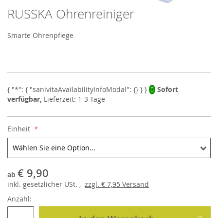
RUSSKA Ohrenreiniger
Skip
to
the
Smarte Ohrenpflege
beginning
of
the
images
gallery
Sofort
verfügbar,
Lieferzeit: 1-3 Tage
Einheit
€ 9,90
ab
inkl.
gesetzlicher
USt. ,
zzgl.
€ 7,95
Versand
Anzahl: