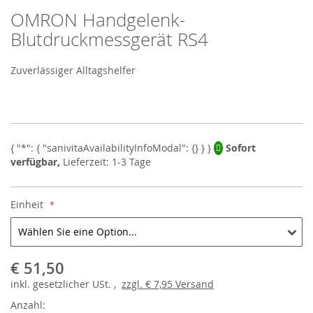
OMRON Handgelenk-
Skip
to
Blutdruckmessgerät RS4
the
beginning
Zuverlässiger Alltagshelfer
of
the
images
gallery
Sofort
verfügbar,
Lieferzeit: 1-3 Tage
Einheit
€ 51,50
inkl.
gesetzlicher
USt. ,
zzgl.
€ 7,95
Versand
Anzahl: