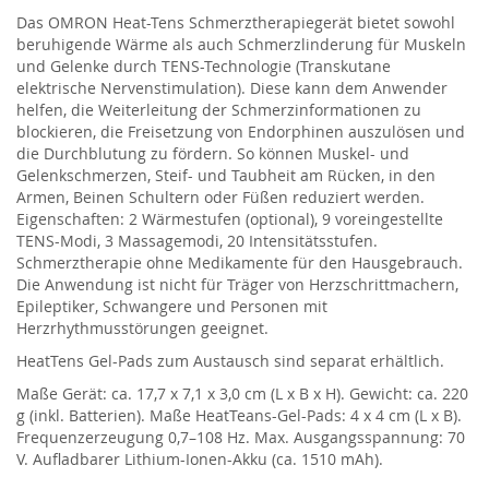
Das OMRON Heat-Tens Schmerztherapiegerät bietet sowohl
beruhigende Wärme als auch Schmerzlinderung für Muskeln
und Gelenke durch TENS-Technologie (Transkutane
elektrische Nervenstimulation). Diese kann dem Anwender
helfen, die Weiterleitung der Schmerzinformationen zu
blockieren, die Freisetzung von Endorphinen auszulösen und
die Durchblutung zu fördern. So können Muskel- und
Gelenkschmerzen, Steif- und Taubheit am Rücken, in den
Armen, Beinen Schultern oder Füßen reduziert werden.
Eigenschaften: 2 Wärmestufen (optional), 9 voreingestellte
TENS-Modi, 3 Massagemodi, 20 Intensitätsstufen.
Schmerztherapie ohne Medikamente für den Hausgebrauch.
Die Anwendung ist nicht für Träger von Herzschrittmachern,
Epileptiker, Schwangere und Personen mit
Herzrhythmusstörungen geeignet.
HeatTens Gel-Pads zum Austausch sind separat erhältlich.
Maße Gerät: ca. 17,7 x 7,1 x 3,0 cm (L x B x H). Gewicht: ca. 220
g (inkl. Batterien). Maße HeatTeans-Gel-Pads: 4 x 4 cm (L x B).
Frequenzerzeugung 0,7–108 Hz. Max. Ausgangsspannung: 70
V. Aufladbarer Lithium-Ionen-Akku (ca. 1510 mAh).