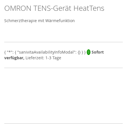
OMRON TENS-Gerät HeatTens
Skip
to
the
Schmerztherapie mit Wärmefunktion
beginning
of
the
images
gallery
Sofort
verfügbar,
Lieferzeit: 1-3 Tage