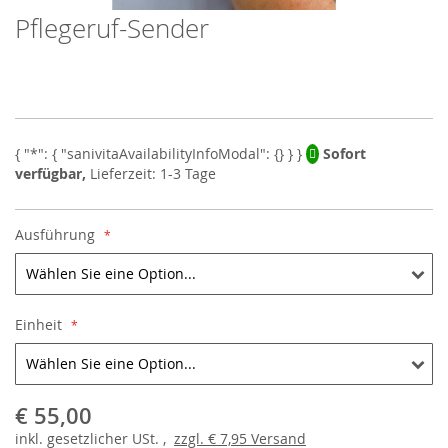
Pflegeruf-Sender
Skip
to
the
beginning
of
the
images
Sofort
gallery
verfügbar,
Lieferzeit: 1-3 Tage
Ausführung
Einheit
€ 55,00
inkl.
gesetzlicher
USt. ,
zzgl.
€ 7,95
Versand