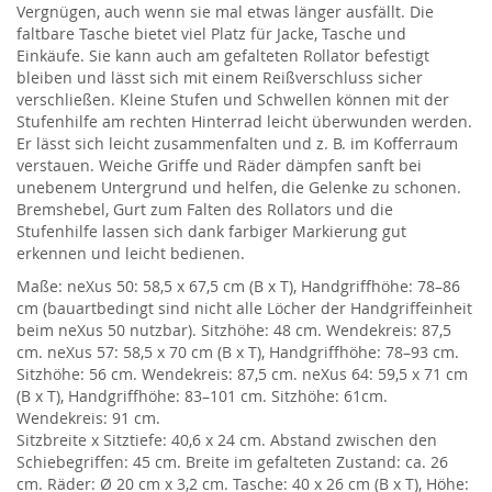
Vergnügen, auch wenn sie mal etwas länger ausfällt. Die
faltbare Tasche bietet viel Platz für Jacke, Tasche und
Einkäufe. Sie kann auch am gefalteten Rollator befestigt
bleiben und lässt sich mit einem Reißverschluss sicher
verschließen. Kleine Stufen und Schwellen können mit der
Stufenhilfe am rechten Hinterrad leicht überwunden werden.
Er lässt sich leicht zusammenfalten und z. B. im Kofferraum
verstauen. Weiche Griffe und Räder dämpfen sanft bei
unebenem Untergrund und helfen, die Gelenke zu schonen.
Bremshebel, Gurt zum Falten des Rollators und die
Stufenhilfe lassen sich dank farbiger Markierung gut
erkennen und leicht bedienen.
Maße: neXus 50: 58,5 x 67,5 cm (B x T), Handgriffhöhe: 78–86
cm (bauartbedingt sind nicht alle Löcher der Handgriffeinheit
beim neXus 50 nutzbar). Sitzhöhe: 48 cm. Wendekreis: 87,5
cm. neXus 57: 58,5 x 70 cm (B x T), Handgriffhöhe: 78–93 cm.
Sitzhöhe: 56 cm. Wendekreis: 87,5 cm. neXus 64: 59,5 x 71 cm
(B x T), Handgriffhöhe: 83–101 cm. Sitzhöhe: 61cm.
Wendekreis: 91 cm.
Sitzbreite x Sitztiefe: 40,6 x 24 cm. Abstand zwischen den
Schiebegriffen: 45 cm. Breite im gefalteten Zustand: ca. 26
cm. Räder: Ø 20 cm x 3,2 cm. Tasche: 40 x 26 cm (B x T), Höhe: