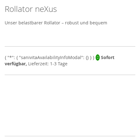
Rollator neXus
Skip
to
the
Unser belastbarer Rollator – robust und bequem
beginning
of
the
images
gallery
Sofort
verfügbar,
Lieferzeit: 1-3 Tage