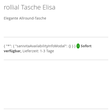
rollial Tasche Elisa
Skip
to
the
Elegante Allround-Tasche
beginning
of
the
images
gallery
Sofort
verfügbar,
Lieferzeit: 1-3 Tage