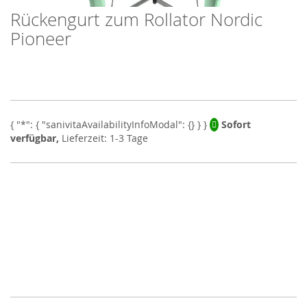
Rückengurt zum Rollator Nordic
Skip
to
Pioneer
the
beginning
of
the
images
gallery
Sofort
verfügbar,
Lieferzeit: 1-3 Tage