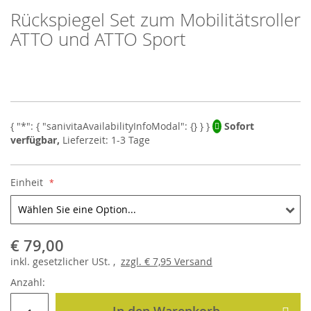
Rückspiegel Set zum Mobilitätsroller
Skip
to
ATTO und ATTO Sport
the
beginning
of
the
images
gallery
Sofort
verfügbar,
Lieferzeit: 1-3 Tage
Einheit
€ 79,00
inkl.
gesetzlicher
USt. ,
zzgl.
€ 7,95
Versand
Anzahl: