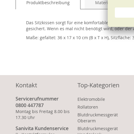
Produktbeschreibung
Material und Pfleg
of
the
images
Das Sitzkissen sorgt für eine komfortable Polsterung
gallery
gesichert. Wenn es mal nicht benötigt wird, oder der
Maße: gefaltet: 36 x 17 x 10 cm (B x T x H), Sitzfläche: 
Kontakt
Top-Kategorien
Servicerufnummer
Elektromobile
0800 447787
Rollatoren
Montag bis Freitag 8.00 bis
Blutdruckmessgerät
17.30 Uhr
Oberarm
Sanivita Kundenservice
Blutdruckmessgerät