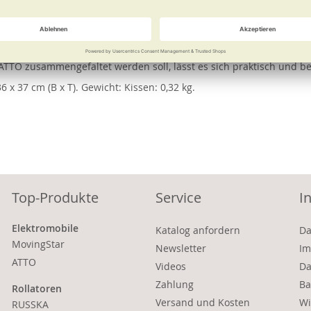
e
Weitere Informationen
 des Sitzes. Es wird einfach über die Rückenlehne gespannt und m
 ATTO zusammengefaltet werden soll, lässt es sich praktisch und be
36 x 37 cm (B x T). Gewicht: Kissen: 0,32 kg.
Top-Produkte
Service
I
Elektromobile
Katalog anfordern
Da
MovingStar
Newsletter
Im
ATTO
Videos
Da
Zahlung
Ba
Rollatoren
Versand und Kosten
Wi
RUSSKA