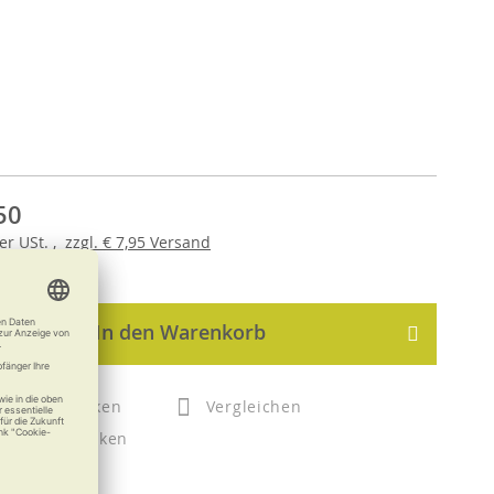
50
er
USt. ,
zzgl.
€ 7,95
Versand
In den Warenkorb
Merken
Vergleichen
Drucken