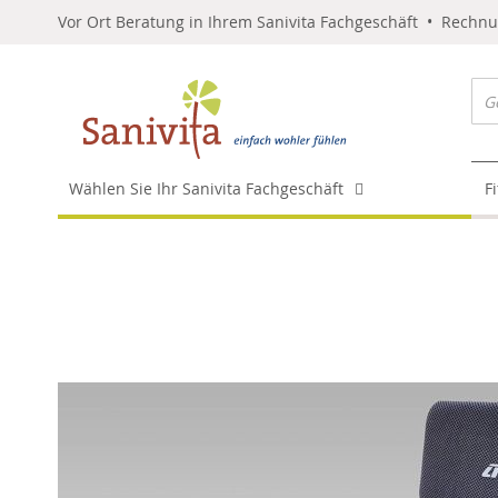
Vor Ort Beratung in Ihrem Sanivita Fachgeschäft • Rechn
Wählen Sie Ihr Sanivita Fachgeschäft
F
Skip
to
the
end
of
the
images
gallery