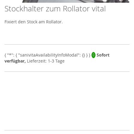
Stockhalter zum Rollator vital
Skip
to
the
Fixiert den Stock am Rollator.
beginning
of
the
images
gallery
Sofort
verfügbar,
Lieferzeit: 1-3 Tage