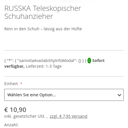
RUSSKA Teleskopischer
Skip
to
Schuhanzieher
the
beginning
Rein in den Schuh – lässig aus der Hüfte
of
the
images
gallery
Sofort
verfügbar,
Lieferzeit: 1-3 Tage
Einheit
€ 10,90
inkl.
gesetzlicher
USt. ,
zzgl.
€ 7,95
Versand
Anzahl: