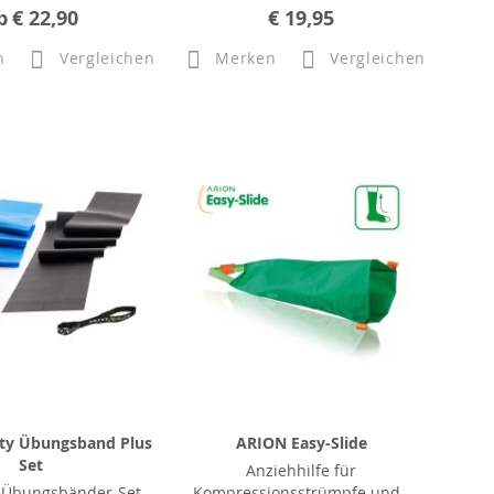
b
€ 22,90
€ 19,95
n
Vergleichen
Merken
Vergleichen
ity Übungsband Plus
ARION Easy-Slide
Set
Anziehhilfe für
s Übungsbänder-Set
Kompressionsstrümpfe und -