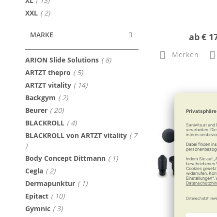
XL
13
Artikel
XXL
2
MARKE
ab
€ 1
Merken
Artikel
ARION Slide Solutions
8
Artikel
ARTZT thepro
5
Artikel
ARTZT vitality
14
Artikel
Backgym
2
Artikel
Beurer
20
Artikel
BLACKROLL
4
BLACKROLL von ARTZT vitality
7
Artikel
Artikel
Body Concept Dittmann
1
Artikel
Cegla
2
Artikel
Dermapunktur
1
Artikel
Epitact
10
Artikel
Gymnic
3