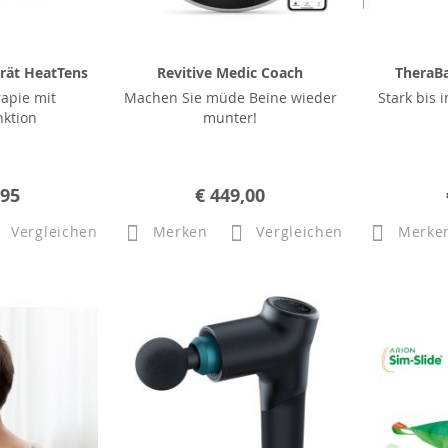
ät HeatTens
Revitive Medic Coach
TheraB
apie mit
Machen Sie müde Beine wieder
Stark bis 
ktion
munter!
,95
€ 449,00
Vergleichen
Merken
Vergleichen
Merke