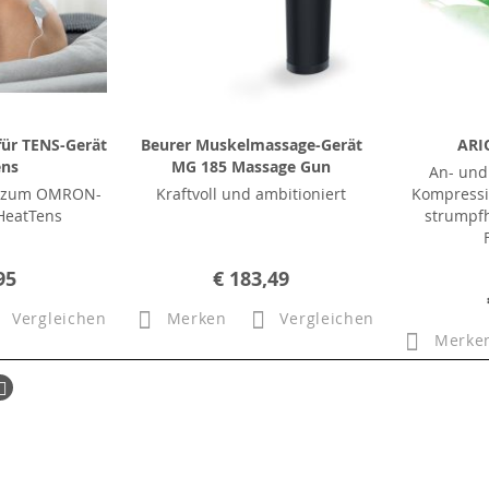
ür TENS-Gerät
Beurer Muskelmassage-Gerät
ARI
ens
MG 185 Massage Gun
An- und
en zum OMRON-
Kraftvoll und ambitioniert
Kompressi
HeatTens
strumpfh
95
€ 183,49
Vergleichen
Merken
Vergleichen
Merke
ück
Seite
Weiter