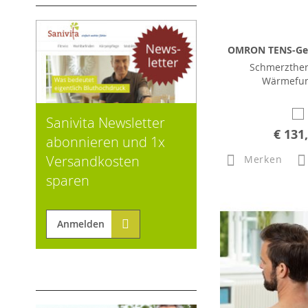
OMRON TENS-Ger
Schmerzther
Wärmefun
Sanivita Newsletter
€ 131
abonnieren und 1x
Versandkosten
Merken
sparen
Anmelden