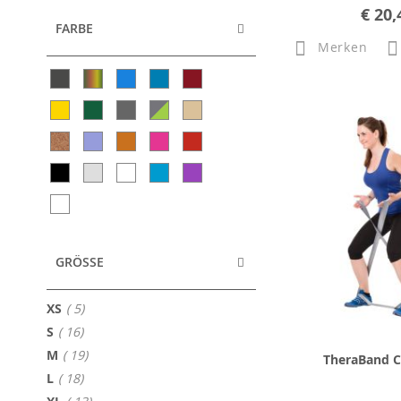
€ 20,
FARBE
Merken
GRÖSSE
Artikel
XS
5
Artikel
S
16
Artikel
M
19
TheraBand 
Artikel
L
18
Artikel