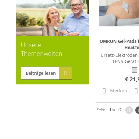
OMRON Gel-Pads f
Unsere
HeatT
Themenwelten
Ersatz-Elektrod
TENS-Gerät 
Beiträge lesen
€ 21,
Merken
Zur
Seite
1
von 7