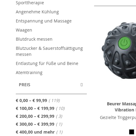
als
Sporttherapie
Angenehme Kühlung
Entspannung und Massage
Waagen
Blutdruck messen
Blutzucker & Sauerstoffsättigung
messen
Entlastung für Füße und Beine
Atemtraining
PREIS
Artikel
€ 0,00
–
€ 99,99
119
Beurer Massag
Artikel
€ 100,00
–
€ 199,99
10
Vibration
Artikel
€ 200,00
–
€ 299,99
3
Gezielte Trigger
Artikel
€ 300,00
–
€ 399,99
1
Artikel
€ 400,00
und mehr
1