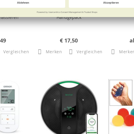
assage-Gerät
TheraBand Travel
Gymnic G
sage Gun
Fitness-Studio für Ihr
Bleib
massieren
Handgepäck
,49
€ 17,50
a
Vergleichen
Merken
Vergleichen
Merke