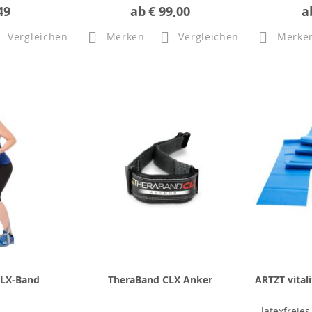
49
ab
€ 99,00
a
Vergleichen
Merken
Vergleichen
Merke
CLX-Band
TheraBand CLX Anker
ARTZT vital
latexfreie