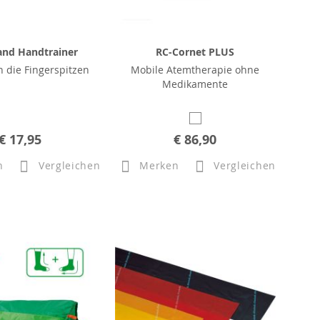
and Handtrainer
RC-Cornet PLUS
in die Fingerspitzen
Mobile Atemtherapie ohne
Medikamente
€ 17,95
€ 86,90
n
Vergleichen
Merken
Vergleichen