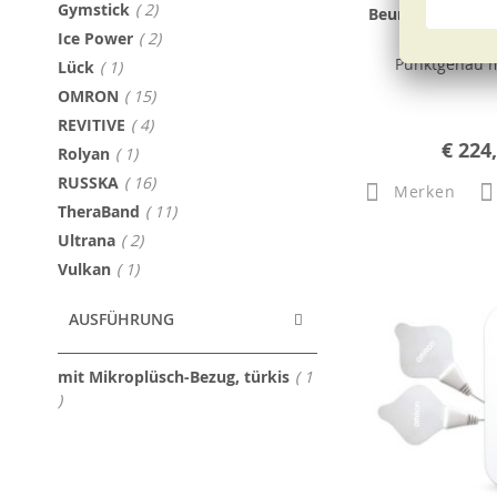
Artikel
Gymstick
2
Beurer Muskelm
MG 180 Mas
Artikel
Ice Power
2
Punktgenau 
Artikel
Lück
1
Artikel
OMRON
15
Artikel
REVITIVE
4
€ 224
Artikel
Rolyan
1
Artikel
RUSSKA
16
Merken
Artikel
TheraBand
11
Artikel
Ultrana
2
Artikel
Vulkan
1
AUSFÜHRUNG
mit Mikroplüsch-Bezug, türkis
1
Artikel