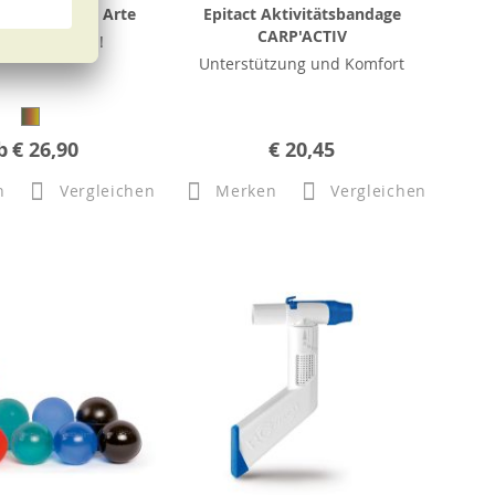
ymnastikball Arte
Epitact Aktivitätsbandage
CARP'ACTIV
en Sie am Ball!
Unterstützung und Komfort
b
€ 26,90
€ 20,45
n
Vergleichen
Merken
Vergleichen