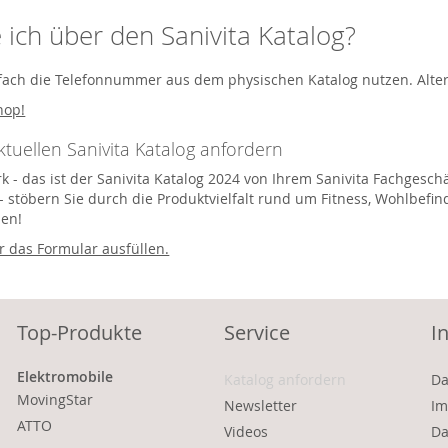
e ich über den Sanivita Katalog?
fach die Telefonnummer aus dem physischen Katalog nutzen. Altern
hop!
aktuellen Sanivita Katalog anfordern
k - das ist der Sanivita Katalog 2024 von Ihrem Sanivita Fachgeschä
- stöbern Sie durch die Produktvielfalt rund um Fitness, Wohlbefin
len!
 das Formular ausfüllen.
Top-Produkte
Service
I
Elektromobile
Katalog anfordern
Da
MovingStar
Newsletter
Im
ATTO
Videos
Da