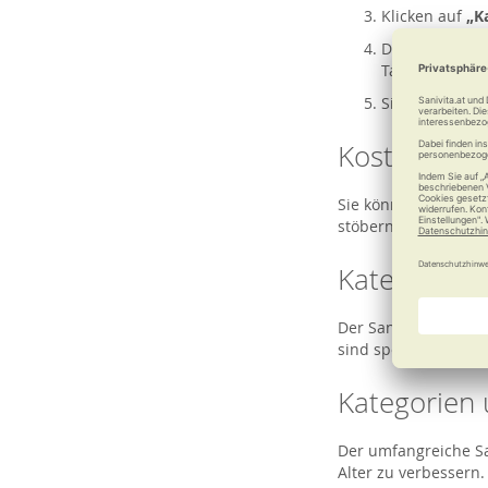
Klicken auf
„K
Die Kataloge w
Tage kostenlo
Sie erhalten 
Kostenfreih
Sie können den aktue
stöbern und Produkt
Kategorien 
Der Sanivita Katalog
sind speziell darauf
Kategorien 
Der umfangreiche San
Alter zu verbessern. 