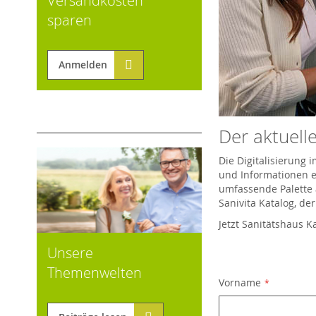
Versandkosten
sparen
Anmelden
Der aktuelle
Die Digitalisierung
und Informationen er
umfassende Palette 
Sanivita Katalog, de
Jetzt Sanitätshaus K
Unsere
Themenwelten
Vorname