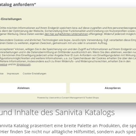
atalog anfordern“
erden dann von einem Sanitätsfachgeschäft in Ihrer Nähe versandf
s zugesendet.
den Katalog an die angegebene Adresse.
eit des Online Sanitätshaus Katalogs vo
llen Sanivita Katalog kostenlos anfordern. Alternativ besteht die M
e zu bestellen.
und Inhalte des Sanivita Katalogs
 bietet eine breite Palette an Produkten für Mobilität, Fitness, Woh
 ausgerichtet, die Lebensqualität in jedem Alter zu verbessern.
und Inhalte des Sanivita Katalogs
ivita Katalog präsentiert eine breite Palette an Produkten, die spe
Hier finden Sie nicht nur alltägliche Hilfsmittel, sondern auch spez