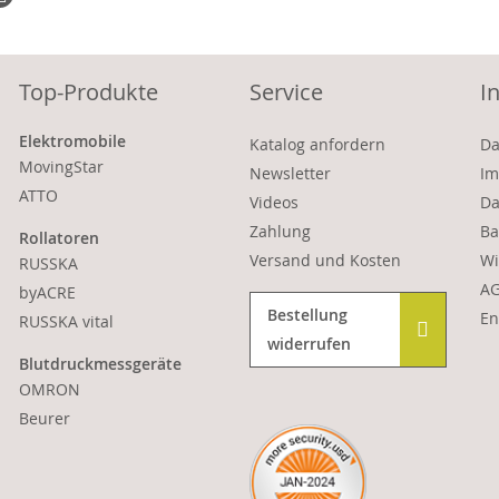
Top-Produkte
Service
I
Elektromobile
Katalog anfordern
Da
MovingStar
Newsletter
Im
ATTO
Videos
Da
Zahlung
Ba
Rollatoren
Versand und Kosten
Wi
RUSSKA
A
byACRE
Bestellung
En
RUSSKA vital
widerrufen
Blutdruckmessgeräte
OMRON
Beurer