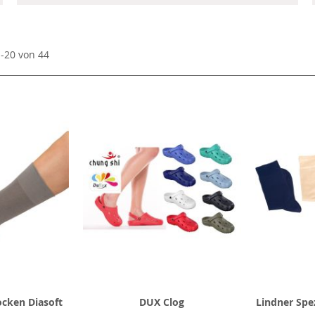
1
-
20
von
44
ocken Diasoft
DUX Clog
Lindner Spez