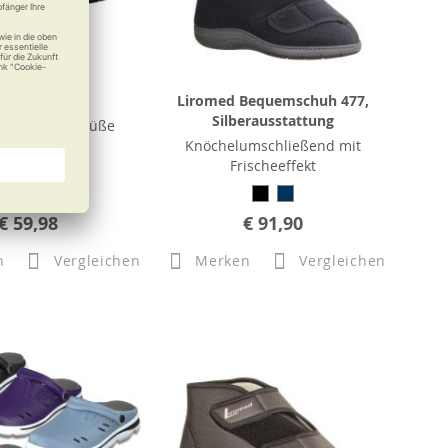
X Duxilette
Liromed Bequemschuh 477,
Silberausstattung
-Kur für die Füße
Knöchelumschließend mit
Frischeeffekt
€ 59,98
€ 91,90
n
Vergleichen
Merken
Vergleichen