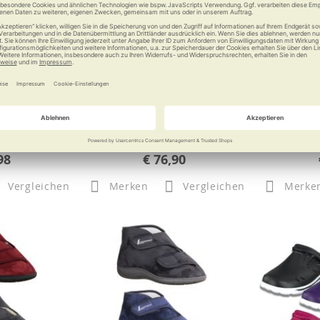
ori
Liromed Halbschuh 476,
DU
Mikrofaser
 luftig
Wellness
Stabiler Schuh mit fester Sohle
aus Mikrofaser
98
€ 76,90
Vergleichen
Merken
Vergleichen
Merke