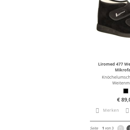
Liromed 477 We
Mikrof
Knöchelumsch
Weitenm
€ 89,
Merken
Zur
Seite
1
von 3