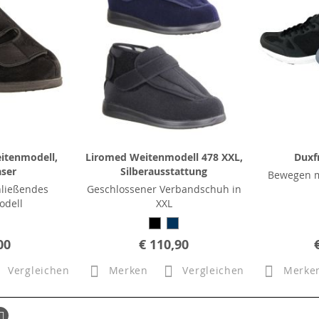
itenmodell,
Liromed Weitenmodell 478 XXL,
Duxf
aser
Silberausstattung
Bewegen m
ließendes
Geschlossener Verbandschuh in
odell
XXL
00
€ 110,90
Vergleichen
Merken
Vergleichen
Merke
ück
Seite
Weiter