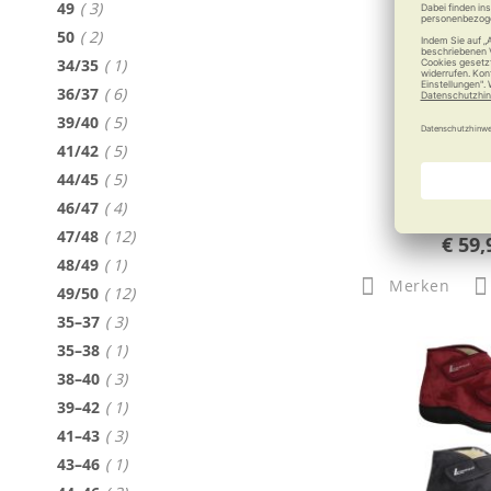
Artikel
49
3
Artikel
50
2
Artikel
34/35
1
Artikel
36/37
6
DUX Z
Artikel
39/40
5
Bequem und
Artikel
41/42
5
Artikel
44/45
5
Artikel
46/47
4
Artikel
47/48
12
€ 59,
Artikel
48/49
1
Merken
Artikel
49/50
12
Artikel
35–37
3
Artikel
35–38
1
Artikel
38–40
3
Artikel
39–42
1
Artikel
41–43
3
Artikel
43–46
1