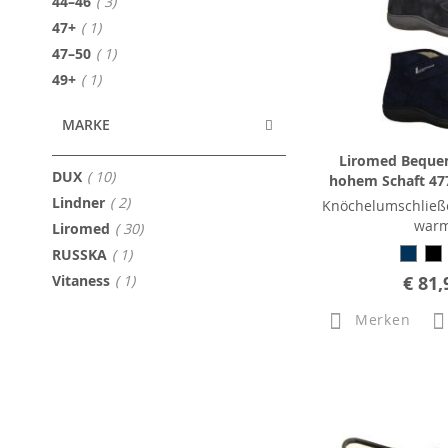
Artikel
44–46
3
Artikel
47+
1
Artikel
47–50
1
Artikel
49+
1
MARKE
Liromed Beque
Artikel
DUX
10
hohem Schaft 477
Artikel
Lindner
2
Knöchelumschließ
war
Artikel
Liromed
30
Artikel
RUSSKA
1
Artikel
Vitaness
1
€ 81,
Merken