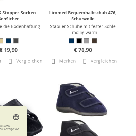
S Stopper-Socken
Liromed Bequemhalbschuh 476,
GehSicher
Schurwolle
ie die Bodenhaftung
Stabiler Schuhe mit fester Sohle
– mollig warm
€ 19,90
€ 76,90
n
Vergleichen
Merken
Vergleichen