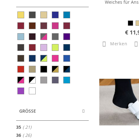
Weiches für Ans
€ 11,
Merken
GRÖSSE
Artikel
35
21
Artikel
36
26