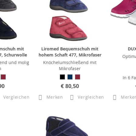
mschuh mit
Liromed Bequemschuh mit
DUX
, Schurwolle
hohem Schaft 477, Mikrofaser
Optima
end und molig
Knöchelumschließend mit
m
Mikrofaser
In 6 F
90
€ 80,50
Vergleichen
Merken
Vergleichen
Merke