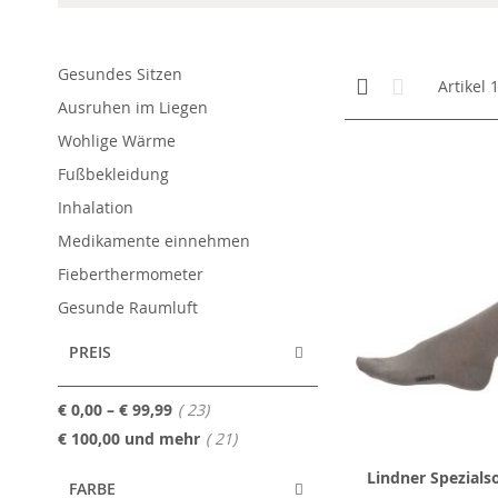
Gesundes Sitzen
Anzeigen
Kachelansicht
Liste
Artikel
als
Ausruhen im Liegen
Wohlige Wärme
Fußbekleidung
Inhalation
Medikamente einnehmen
Fieberthermometer
Gesunde Raumluft
PREIS
Artikel
€ 0,00
–
€ 99,99
23
Artikel
€ 100,00
und mehr
21
Lindner Spezials
FARBE