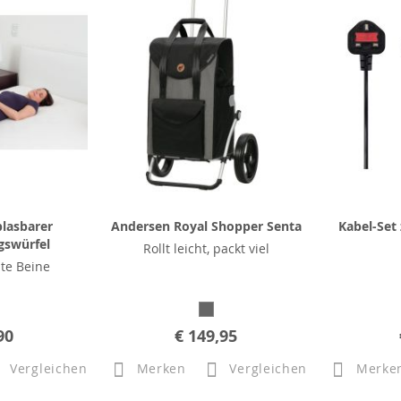
lasbarer
Andersen Royal Shopper Senta
Kabel-Set 
gswürfel
Rollt leicht, packt viel
hte Beine
90
€ 149,95
Vergleichen
Merken
Vergleichen
Merke