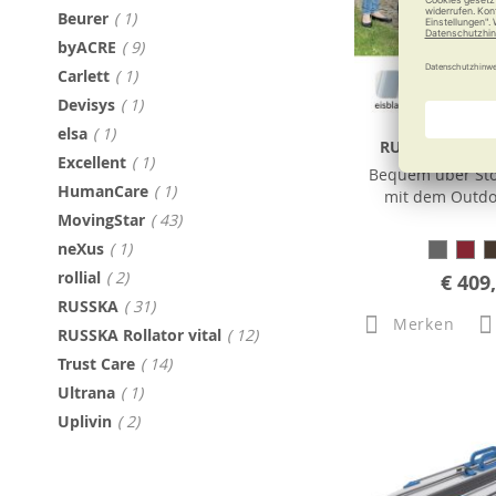
Artikel
Beurer
1
Artikel
byACRE
9
Artikel
Carlett
1
Artikel
Devisys
1
Artikel
elsa
1
RUSSKA Rollator
Artikel
Excellent
1
Bequem über Sto
Artikel
HumanCare
1
mit dem Outdoo
Artikel
MovingStar
43
Artikel
neXus
1
Artikel
rollial
2
€ 409
Artikel
RUSSKA
31
Merken
Artikel
RUSSKA Rollator vital
12
Artikel
Trust Care
14
Artikel
Ultrana
1
Artikel
Uplivin
2