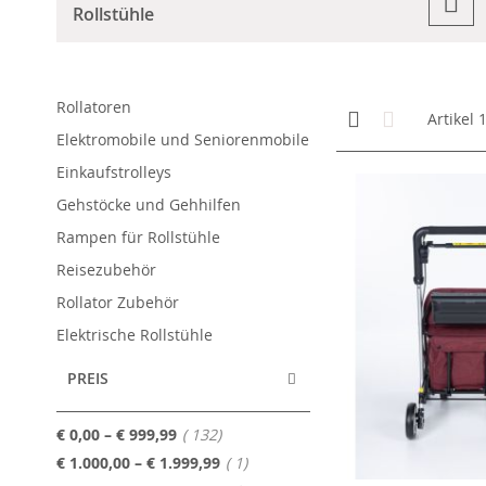
Rollstühle
Rollatoren
Anzeigen
Kachelansicht
Liste
Artikel
als
Elektromobile und Seniorenmobile
Einkaufstrolleys
Gehstöcke und Gehhilfen
Rampen für Rollstühle
Reisezubehör
Rollator Zubehör
Elektrische Rollstühle
PREIS
Artikel
€ 0,00
–
€ 999,99
132
Artikel
€ 1.000,00
–
€ 1.999,99
1