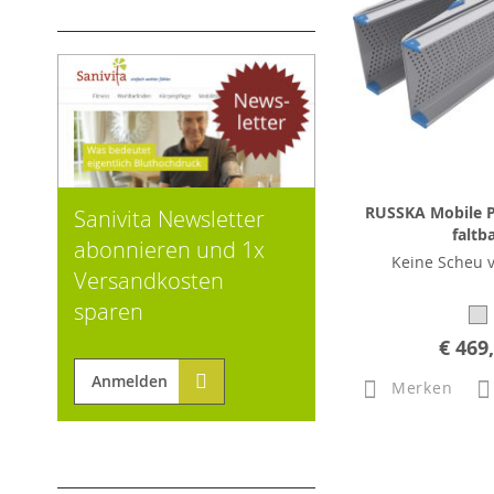
RUSSKA Mobile P
Sanivita Newsletter
faltb
abonnieren und 1x
Keine Scheu v
Versandkosten
sparen
€ 469
Anmelden
Merken