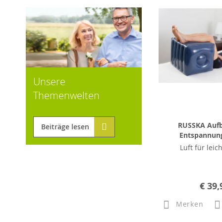
Unsere
Themenwelten
RUSSKA Aufb
Beiträge lesen
Entspannun
Luft für leic
€ 39,
Merken