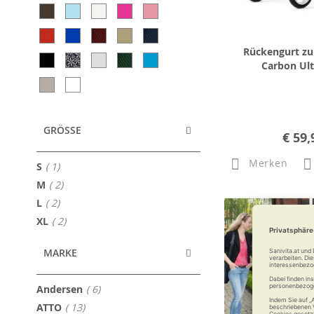
Rückengurt zu
Carbon Ult
GRÖSSE
€ 59,
Merken
Artikel
S
1
Artikel
M
2
Artikel
L
2
Artikel
XL
2
MARKE
Artikel
Andersen
6
Artikel
ATTO
13