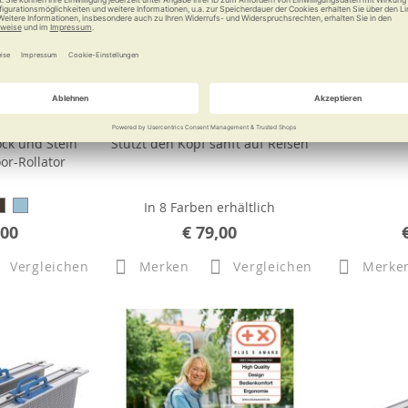
 vital plus
elsa Halskissen
Rollat
ck und Stein
Stützt den Kopf sanft auf Reisen
r-Rollator
In 8 Farben erhältlich
,00
€ 79,00
Vergleichen
Merken
Vergleichen
Merke